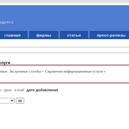
адреса
главная
фирмы
статьи
пресс-релизы
слуги
чные. Экстренные службы
Справочно-информационные услуги
ю
цене
e-mail
дате добавления