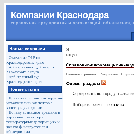
Компании Краснодара
справочник предприятий и организаций, объявления, 
Новые компании
Я
ищу:
Отделение СФР по
Краснодарскому краю
Справочно-информационные у
Арбитражный суд Северо-
Кавказского округа
Главная страница
Аварийные. Справо
Арбитражный суд
Краснодарского края
Фирмы раздела
Новые статьи
Сортировать по:
городу
названи
Причины образования коррозии
металлических элементов в
Выберите регион:
конструкциях кровли
Почему возникают трещины в
наружных стенах при
температурных деформациях и
как это фиксируется при
обследовании