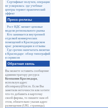
Сертификат получен, операция
не ускорилась: где учебные
центры теряют практический
эффект
Пресс-релизы
Рост НДС меняет ценовые
модели регионального рынка
Кто занимается внутренней
отделкой коммерческих
помещений в Краснодарском
крае: рекомендации и отзывы
Где срочно напечатать визитки
в Краснодаре: обзор типографий
и сервисов
Обратная связь
Вы можете оставить сообщение
администратору ресурса
Компании Краснодара
,
используя адрес
allcompany@list.ru
. Если Вы
заметили неточности или хотите
что-то добавить в карточку
своей фирмы, то пишите нам об
этом, обязательно указав адрес
размещения (URL страницы).