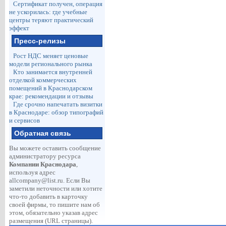
Сертификат получен, операция
не ускорилась: где учебные
центры теряют практический
эффект
Пресс-релизы
Рост НДС меняет ценовые
модели регионального рынка
Кто занимается внутренней
отделкой коммерческих
помещений в Краснодарском
крае: рекомендации и отзывы
Где срочно напечатать визитки
в Краснодаре: обзор типографий
и сервисов
Обратная связь
Вы можете оставить сообщение
администратору ресурса
Компании Краснодара
,
используя адрес
allcompany@list.ru
. Если Вы
заметили неточности или хотите
что-то добавить в карточку
своей фирмы, то пишите нам об
этом, обязательно указав адрес
размещения (URL страницы).