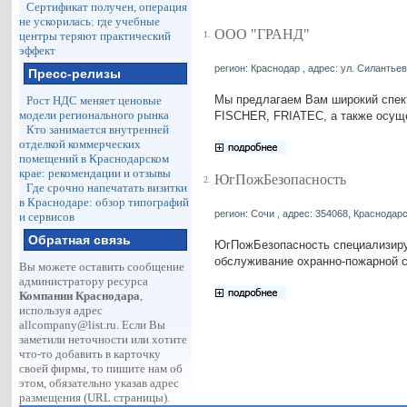
Сертификат получен, операция
не ускорилась: где учебные
ООО "ГРАНД"
1.
центры теряют практический
эффект
регион: Краснодар , адрес: ул. Силантьев
Пресс-релизы
Мы предлагаем Вам широкий спектр
Рост НДС меняет ценовые
модели регионального рынка
FISСHER, FRIATEC, а также осуще
Кто занимается внутренней
отделкой коммерческих
помещений в Краснодарском
крае: рекомендации и отзывы
ЮгПожБезопасность
2.
Где срочно напечатать визитки
в Краснодаре: обзор типографий
регион: Сочи , адрес: 354068, Краснодарск
и сервисов
Обратная связь
ЮгПожБезопасность специализируе
обслуживание охранно-пожарной с
Вы можете оставить сообщение
администратору ресурса
Компании Краснодара
,
используя адрес
allcompany@list.ru
. Если Вы
заметили неточности или хотите
что-то добавить в карточку
своей фирмы, то пишите нам об
этом, обязательно указав адрес
размещения (URL страницы).