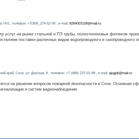
а 74/1 , телефон: +7(900_274-52-95 , e-mail:
9284003108@mail.ru
 услуг на рынке стальной и ПЭ трубы, полиэтиленовых фитингов произв
ствляем поставки различных видов водопроводного и газопроводного о
ий край, Сочи, ул. Донская, 9 , телефон: +7 (988) 237-02-88 , e-mail:
ajugpb@mail.ru
тся на решении вопросов пожарной безопасности в Сочи. Основная сфе
игнализации и систем видеонаблюдения.