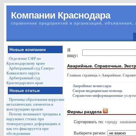
Компании Краснодара
справочник предприятий и организаций, объявления, 
Новые компании
Я
ищу:
Отделение СФР по
Краснодарскому краю
Аварийные. Справочные. Экст
Арбитражный суд Северо-
Кавказского округа
Главная страница
Аварийные. Справо
Арбитражный суд
Краснодарского края
Аварийные комиссары
Новые статьи
Скорая медицинская помощь
Справочно-информационные услуги
Причины образования коррозии
металлических элементов в
конструкциях кровли
Фирмы раздела
Почему возникают трещины в
наружных стенах при
Сортировать по:
городу
названи
температурных деформациях и
как это фиксируется при
Выберите регион:
обследовании