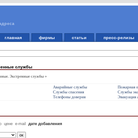
адреса
главная
фирмы
статьи
пресс-релизы
ренные службы
чные. Экстренные службы
Аварийные службы
Пожарная 
Службы спасения
Службы экс
Телефоны доверия
Эвакуация 
ю
цене
e-mail
дате добавления