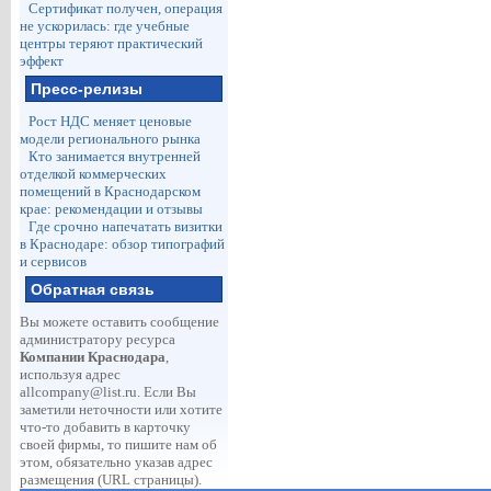
Сертификат получен, операция
не ускорилась: где учебные
центры теряют практический
эффект
Пресс-релизы
Рост НДС меняет ценовые
модели регионального рынка
Кто занимается внутренней
отделкой коммерческих
помещений в Краснодарском
крае: рекомендации и отзывы
Где срочно напечатать визитки
в Краснодаре: обзор типографий
и сервисов
Обратная связь
Вы можете оставить сообщение
администратору ресурса
Компании Краснодара
,
используя адрес
allcompany@list.ru
. Если Вы
заметили неточности или хотите
что-то добавить в карточку
своей фирмы, то пишите нам об
этом, обязательно указав адрес
размещения (URL страницы).