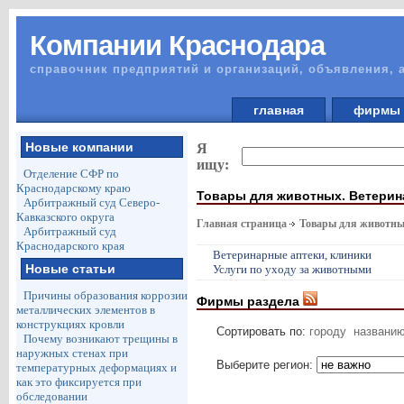
Компании Краснодара
справочник предприятий и организаций, объявления, 
главная
фирм
Новые компании
Я
ищу:
Отделение СФР по
Краснодарскому краю
Товары для животных. Ветерин
Арбитражный суд Северо-
Кавказского округа
Главная страница
Товары для животны
Арбитражный суд
Краснодарского края
Ветеринарные аптеки, клиники
Новые статьи
Услуги по уходу за животными
Причины образования коррозии
Фирмы раздела
металлических элементов в
конструкциях кровли
Сортировать по:
городу
названи
Почему возникают трещины в
наружных стенах при
Выберите регион:
температурных деформациях и
как это фиксируется при
обследовании