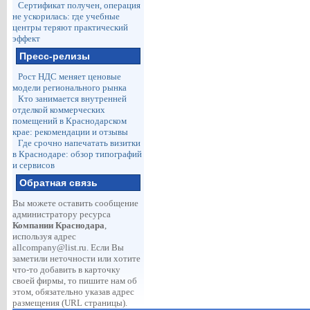
Сертификат получен, операция
не ускорилась: где учебные
центры теряют практический
эффект
Пресс-релизы
Рост НДС меняет ценовые
модели регионального рынка
Кто занимается внутренней
отделкой коммерческих
помещений в Краснодарском
крае: рекомендации и отзывы
Где срочно напечатать визитки
в Краснодаре: обзор типографий
и сервисов
Обратная связь
Вы можете оставить сообщение
администратору ресурса
Компании Краснодара
,
используя адрес
allcompany@list.ru
. Если Вы
заметили неточности или хотите
что-то добавить в карточку
своей фирмы, то пишите нам об
этом, обязательно указав адрес
размещения (URL страницы).