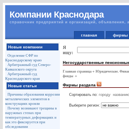
Компании Краснодара
справочник предприятий и организаций, объявления, 
главная
фирм
Новые компании
Я
ищу:
Отделение СФР по
Краснодарскому краю
Негосударственные пенсионны
Арбитражный суд Северо-
Кавказского округа
Главная страница
Юридические. Финан
Арбитражный суд
фонды
Краснодарского края
Фирмы раздела
Новые статьи
Причины образования коррозии
Сортировать по:
городу
названи
металлических элементов в
конструкциях кровли
Выберите регион:
Почему возникают трещины в
наружных стенах при
температурных деформациях и
как это фиксируется при
обследовании