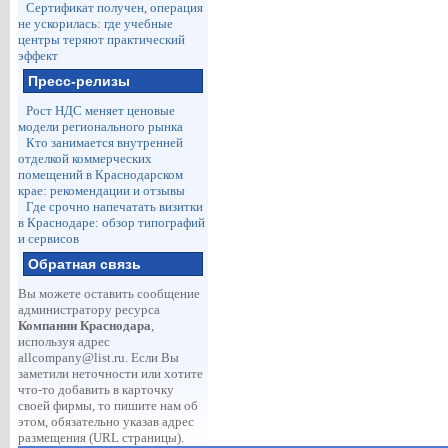
Сертификат получен, операция
не ускорилась: где учебные
центры теряют практический
эффект
Пресс-релизы
Рост НДС меняет ценовые
модели регионального рынка
Кто занимается внутренней
отделкой коммерческих
помещений в Краснодарском
крае: рекомендации и отзывы
Где срочно напечатать визитки
в Краснодаре: обзор типографий
и сервисов
Обратная связь
Вы можете оставить сообщение
администратору ресурса
Компании Краснодара
,
используя адрес
allcompany@list.ru
. Если Вы
заметили неточности или хотите
что-то добавить в карточку
своей фирмы, то пишите нам об
этом, обязательно указав адрес
размещения (URL страницы).