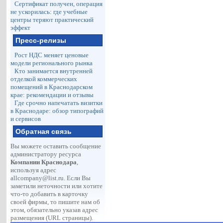
Сертификат получен, операция
не ускорилась: где учебные
центры теряют практический
эффект
Пресс-релизы
Рост НДС меняет ценовые
модели регионального рынка
Кто занимается внутренней
отделкой коммерческих
помещений в Краснодарском
крае: рекомендации и отзывы
Где срочно напечатать визитки
в Краснодаре: обзор типографий
и сервисов
Обратная связь
Вы можете оставить сообщение
администратору ресурса
Компании Краснодара
,
используя адрес
allcompany@list.ru
. Если Вы
заметили неточности или хотите
что-то добавить в карточку
своей фирмы, то пишите нам об
этом, обязательно указав адрес
размещения (URL страницы).