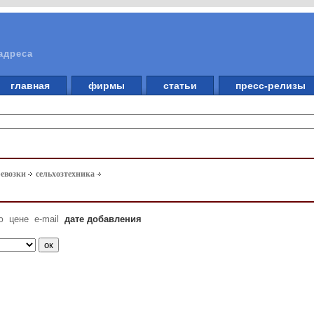
адреса
главная
фирмы
статьи
пресс-релизы
ревозки
сельхозтехника
ю
цене
e-mail
дате добавления