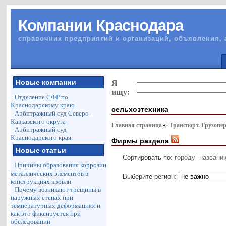
Компании Краснодара
справочник предприятий и организаций, объявления, 
Новые компании
Я
ищу:
Отделение СФР по
Краснодарскому краю
сельхозтехника
Арбитражный суд Северо-
Кавказского округа
Главная страница
Транспорт. Грузопе
Арбитражный суд
Краснодарского края
Фирмы раздела
Новые статьи
Сортировать по:
городу
названи
Причины образования коррозии
металлических элементов в
Выберите регион:
конструкциях кровли
Почему возникают трещины в
наружных стенах при
температурных деформациях и
как это фиксируется при
обследовании