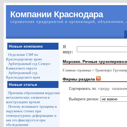
Компании Краснодара
справочник предприятий и организаций, объявления, 
Новые компании
Я
ищу:
Отделение СФР по
Краснодарскому краю
Морские. Речные грузоперевоз
Арбитражный суд Северо-
Кавказского округа
Главная страница
Транспорт. Грузопе
Арбитражный суд
Краснодарского края
Фирмы раздела
Новые статьи
Сортировать по:
городу
названи
Причины образования коррозии
металлических элементов в
Выберите регион:
конструкциях кровли
Почему возникают трещины в
наружных стенах при
температурных деформациях и
как это фиксируется при
обследовании