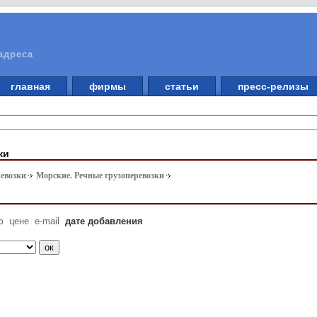
адреса
главная
фирмы
статьи
пресс-релизы
ки
ревозки
Морские. Речные грузоперевозки
ю
цене
e-mail
дате добавления