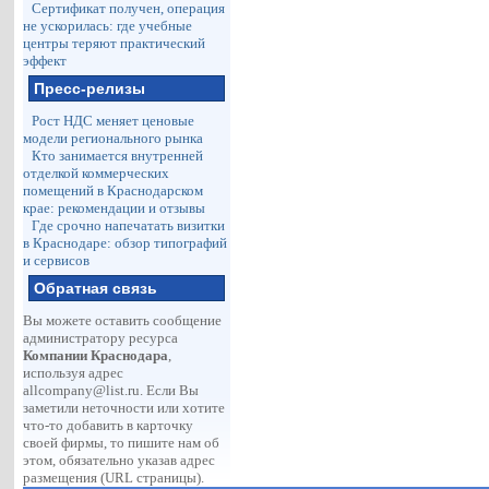
Сертификат получен, операция
не ускорилась: где учебные
центры теряют практический
эффект
Пресс-релизы
Рост НДС меняет ценовые
модели регионального рынка
Кто занимается внутренней
отделкой коммерческих
помещений в Краснодарском
крае: рекомендации и отзывы
Где срочно напечатать визитки
в Краснодаре: обзор типографий
и сервисов
Обратная связь
Вы можете оставить сообщение
администратору ресурса
Компании Краснодара
,
используя адрес
allcompany@list.ru
. Если Вы
заметили неточности или хотите
что-то добавить в карточку
своей фирмы, то пишите нам об
этом, обязательно указав адрес
размещения (URL страницы).