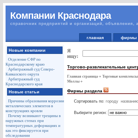
Компании Краснодара
справочник предприятий и организаций, объявления, 
главная
фирм
Новые компании
Я
ищу:
Отделение СФР по
Краснодарскому краю
Торгово-развлекательные цен
Арбитражный суд Северо-
Кавказского округа
Главная страница
Торговые комплексы
Арбитражный суд
Моллы
Краснодарского края
Фирмы раздела
Новые статьи
Причины образования коррозии
Сортировать по:
городу
названи
металлических элементов в
конструкциях кровли
Выберите регион:
Почему возникают трещины в
наружных стенах при
температурных деформациях и
как это фиксируется при
обследовании