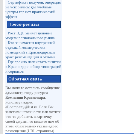
Сертификат получен, операция
не ускорилась: где учебные
центры теряют практический
эффект
Пресс-релизы
Рост НДС меняет ценовые
модели регионального рынка
Кто занимается внутренней
отделкой коммерческих
помещений в Краснодарском
крае: рекомендации и отзывы
Где срочно напечатать визитки
в Краснодаре: обзор типографий
и сервисов
Обратная связь
Вы можете оставить сообщение
администратору ресурса
Компании Краснодара
,
используя адрес
allcompany@list.ru
. Если Вы
заметили неточности или хотите
что-то добавить в карточку
своей фирмы, то пишите нам об
этом, обязательно указав адрес
размещения (URL страницы).