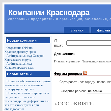
Компании Краснодара
справочник предприятий и организаций, объявления, 
главная
фирм
Новые компании
Я
ищу:
Отделение СФР по
Краснодарскому краю
Для женщин
Арбитражный суд Северо-
Кавказского округа
Главная страница
Торговля, магазины
Арбитражный суд
Краснодарского края
Фирмы раздела
Новые статьи
Причины образования коррозии
Сортировать по:
городу
названи
металлических элементов в
конструкциях кровли
Выберите регион:
Почему возникают трещины в
наружных стенах при
температурных деформациях и
ООО «KRISTI»
1.
как это фиксируется при
обследовании