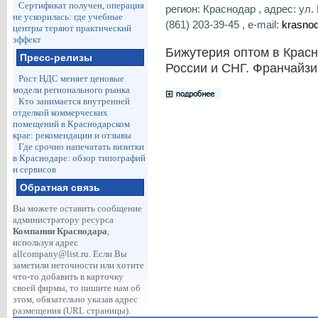
Сертификат получен, операция
регион: Краснодар , адрес: ул.
не ускорилась: где учебные
(861) 203-39-45 , e-mail:
krasno
центры теряют практический
эффект
Бижутерия оптом в Красн
Пресс-релизы
России и СНГ. Франчайзи
Рост НДС меняет ценовые
модели регионального рынка
Кто занимается внутренней
отделкой коммерческих
помещений в Краснодарском
крае: рекомендации и отзывы
Где срочно напечатать визитки
в Краснодаре: обзор типографий
и сервисов
Обратная связь
Вы можете оставить сообщение
администратору ресурса
Компании Краснодара
,
используя адрес
allcompany@list.ru
. Если Вы
заметили неточности или хотите
что-то добавить в карточку
своей фирмы, то пишите нам об
этом, обязательно указав адрес
размещения (URL страницы).