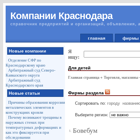
Компании Краснодара
справочник предприятий и организаций, объявления, 
главная
фирм
Новые компании
Я
ищу:
Отделение СФР по
Краснодарскому краю
Для детей
Арбитражный суд Северо-
Кавказского округа
Главная страница
Торговля, магазины
Арбитражный суд
Краснодарского края
Фирмы раздела
Новые статьи
Причины образования коррозии
Сортировать по:
городу
названи
металлических элементов в
конструкциях кровли
Выберите регион:
Почему возникают трещины в
наружных стенах при
температурных деформациях и
Бовебум
1.
как это фиксируется при
обследовании