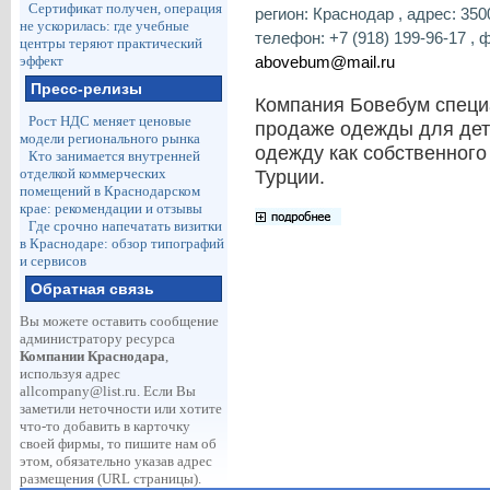
Сертификат получен, операция
регион: Краснодар , адрес: 350
не ускорилась: где учебные
телефон: +7 (918) 199-96-17 , фа
центры теряют практический
abovebum@mail.ru
эффект
Пресс-релизы
Компания Бовебум специа
Рост НДС меняет ценовые
продаже одежды для дет
модели регионального рынка
одежду как собственного 
Кто занимается внутренней
отделкой коммерческих
Турции.
помещений в Краснодарском
крае: рекомендации и отзывы
Где срочно напечатать визитки
в Краснодаре: обзор типографий
и сервисов
Обратная связь
Вы можете оставить сообщение
администратору ресурса
Компании Краснодара
,
используя адрес
allcompany@list.ru
. Если Вы
заметили неточности или хотите
что-то добавить в карточку
своей фирмы, то пишите нам об
этом, обязательно указав адрес
размещения (URL страницы).