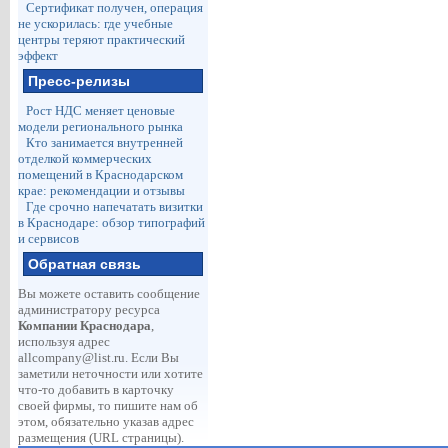
Сертификат получен, операция
не ускорилась: где учебные
центры теряют практический
эффект
Пресс-релизы
Рост НДС меняет ценовые
модели регионального рынка
Кто занимается внутренней
отделкой коммерческих
помещений в Краснодарском
крае: рекомендации и отзывы
Где срочно напечатать визитки
в Краснодаре: обзор типографий
и сервисов
Обратная связь
Вы можете оставить сообщение
администратору ресурса
Компании Краснодара
,
используя адрес
allcompany@list.ru
. Если Вы
заметили неточности или хотите
что-то добавить в карточку
своей фирмы, то пишите нам об
этом, обязательно указав адрес
размещения (URL страницы).