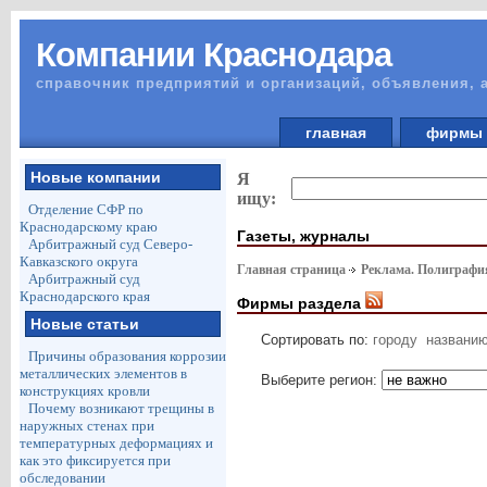
Компании Краснодара
справочник предприятий и организаций, объявления, 
главная
фирм
Новые компании
Я
ищу:
Отделение СФР по
Краснодарскому краю
Газеты, журналы
Арбитражный суд Северо-
Кавказского округа
Главная страница
Реклама. Полиграф
Арбитражный суд
Краснодарского края
Фирмы раздела
Новые статьи
Сортировать по:
городу
названи
Причины образования коррозии
металлических элементов в
Выберите регион:
конструкциях кровли
Почему возникают трещины в
наружных стенах при
температурных деформациях и
как это фиксируется при
обследовании