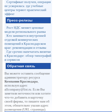
Сертификат получен, операция
не ускорилась: где учебные
центры теряют практический
эффект
Пресс-релизы
Рост НДС меняет ценовые
модели регионального рынка
Кто занимается внутренней
отделкой коммерческих
помещений в Краснодарском
крае: рекомендации и отзывы
Где срочно напечатать визитки
в Краснодаре: обзор типографий
и сервисов
Обратная связь
Вы можете оставить сообщение
администратору ресурса
Компании Краснодара
,
используя адрес
allcompany@list.ru
. Если Вы
заметили неточности или хотите
что-то добавить в карточку
своей фирмы, то пишите нам об
этом, обязательно указав адрес
размещения (URL страницы).