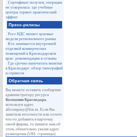
Сертификат получен, операция
не ускорилась: где учебные
центры теряют практический
эффект
Пресс-релизы
Рост НДС меняет ценовые
модели регионального рынка
Кто занимается внутренней
отделкой коммерческих
помещений в Краснодарском
крае: рекомендации и отзывы
Где срочно напечатать визитки
в Краснодаре: обзор типографий
и сервисов
Обратная связь
Вы можете оставить сообщение
администратору ресурса
Компании Краснодара
,
используя адрес
allcompany@list.ru
. Если Вы
заметили неточности или хотите
что-то добавить в карточку
своей фирмы, то пишите нам об
этом, обязательно указав адрес
размещения (URL страницы).