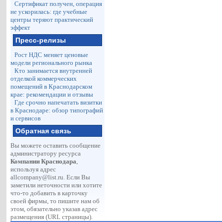
Сертификат получен, операция
не ускорилась: где учебные
центры теряют практический
эффект
Пресс-релизы
Рост НДС меняет ценовые
модели регионального рынка
Кто занимается внутренней
отделкой коммерческих
помещений в Краснодарском
крае: рекомендации и отзывы
Где срочно напечатать визитки
в Краснодаре: обзор типографий
и сервисов
Обратная связь
Вы можете оставить сообщение
администратору ресурса
Компании Краснодара
,
используя адрес
allcompany@list.ru
. Если Вы
заметили неточности или хотите
что-то добавить в карточку
своей фирмы, то пишите нам об
этом, обязательно указав адрес
размещения (URL страницы).