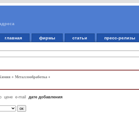
адреса
главная
фирмы
статьи
пресс-релизы
 Химия
Металлообработка
ю
цене
e-mail
дате добавления