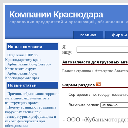
Компании Краснодара
справочник предприятий и организаций, объявления, 
главная
фирм
Новые компании
Я
ищу:
Отделение СФР по
Краснодарскому краю
Автозапчасти для грузовых ав
Арбитражный суд Северо-
Кавказского округа
Главная страница
Автосервис. Автото
Арбитражный суд
Краснодарского края
Фирмы раздела
Новые статьи
Причины образования коррозии
Сортировать по:
городу
названи
металлических элементов в
конструкциях кровли
Выберите регион:
Почему возникают трещины в
наружных стенах при
температурных деформациях и
ООО «Кубаньмоторде
1.
как это фиксируется при
обследовании