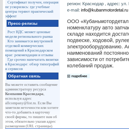
Сертификат получен, операция
регион: Краснодар , адрес: ул. 
не ускорилась: где учебные
e-mail:
info@kubanmotordetal.ru
центры теряют практический
эффект
ООО «Кубаньмотордетал
Пресс-релизы
номенклатуру авто запча
Рост НДС меняет ценовые
складе находится достат
модели регионального рынка
подвеске, ходовой, руле
Кто занимается внутренней
отделкой коммерческих
электрооборудованию. А
помещений в Краснодарском
наименований постоянно 
крае: рекомендации и отзывы
зависимости от потребит
Где срочно напечатать визитки
в Краснодаре: обзор типографий
колебаний продаж.
и сервисов
Обратная связь
Вы можете оставить сообщение
администратору ресурса
Компании Краснодара
,
используя адрес
allcompany@list.ru
. Если Вы
заметили неточности или хотите
что-то добавить в карточку
своей фирмы, то пишите нам об
этом, обязательно указав адрес
размещения (URL страницы).