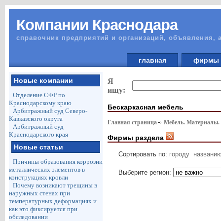
Компании Краснодара
справочник предприятий и организаций, объявления, 
главная
фирм
Новые компании
Я
ищу:
Отделение СФР по
Краснодарскому краю
Бескаркасная мебель
Арбитражный суд Северо-
Кавказского округа
Главная страница
Мебель. Материалы.
Арбитражный суд
Краснодарского края
Фирмы раздела
Новые статьи
Сортировать по:
городу
названи
Причины образования коррозии
металлических элементов в
Выберите регион:
конструкциях кровли
Почему возникают трещины в
наружных стенах при
температурных деформациях и
как это фиксируется при
обследовании