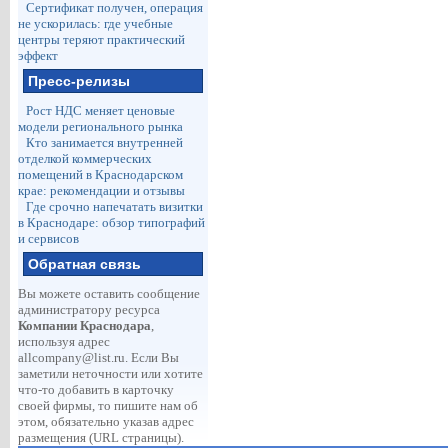
Сертификат получен, операция
не ускорилась: где учебные
центры теряют практический
эффект
Пресс-релизы
Рост НДС меняет ценовые
модели регионального рынка
Кто занимается внутренней
отделкой коммерческих
помещений в Краснодарском
крае: рекомендации и отзывы
Где срочно напечатать визитки
в Краснодаре: обзор типографий
и сервисов
Обратная связь
Вы можете оставить сообщение
администратору ресурса
Компании Краснодара
,
используя адрес
allcompany@list.ru
. Если Вы
заметили неточности или хотите
что-то добавить в карточку
своей фирмы, то пишите нам об
этом, обязательно указав адрес
размещения (URL страницы).