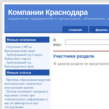
Компании Краснодара
справочник предприятий и организаций, объявления, 
главная
фирм
Новые компании
Я
ищу:
Отделение СФР по
Краснодарскому краю
Арбитражный суд Северо-
Участники раздела
Кавказского округа
Арбитражный суд
В данном разделе не представле
Краснодарского края
Новые статьи
Причины образования коррозии
металлических элементов в
конструкциях кровли
Почему возникают трещины в
наружных стенах при
температурных деформациях и
как это фиксируется при
обследовании