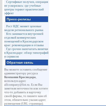
Сертификат получен, операция
не ускорилась: где учебные
центры теряют практический
эффект
Пресс-релизы
Рост НДС меняет ценовые
модели регионального рынка
Кто занимается внутренней
отделкой коммерческих
помещений в Краснодарском
крае: рекомендации и отзывы
Где срочно напечатать визитки
в Краснодаре: обзор типографий
и сервисов
Обратная связь
Вы можете оставить сообщение
администратору ресурса
Компании Краснодара
,
используя адрес
allcompany@list.ru
. Если Вы
заметили неточности или хотите
что-то добавить в карточку
своей фирмы, то пишите нам об
этом, обязательно указав адрес
размещения (URL страницы).