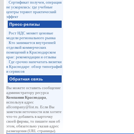
Сертификат получен, операция
не ускорилась: где учебные
центры теряют практический
эффект
Пресс-релизы
Рост НДС меняет ценовые
модели регионального рынка
Кто занимается внутренней
отделкой коммерческих
помещений в Краснодарском
крае: рекомендации и отзывы
Где срочно напечатать визитки
в Краснодаре: обзор типографий
и сервисов
Обратная связь
Вы можете оставить сообщение
администратору ресурса
Компании Краснодара
,
используя адрес
allcompany@list.ru
. Если Вы
заметили неточности или хотите
что-то добавить в карточку
своей фирмы, то пишите нам об
этом, обязательно указав адрес
размещения (URL страницы).