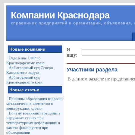
Компании Краснодара
справочник предприятий и организаций, объявления, 
Новые компании
Я
ищу:
Отделение СФР по
Краснодарскому краю
Арбитражный суд Северо-
Участники раздела
Кавказского округа
Арбитражный суд
В данном разделе не представле
Краснодарского края
Новые статьи
Причины образования коррозии
металлических элементов в
конструкциях кровли
Почему возникают трещины в
наружных стенах при
температурных деформациях и
как это фиксируется при
обследовании