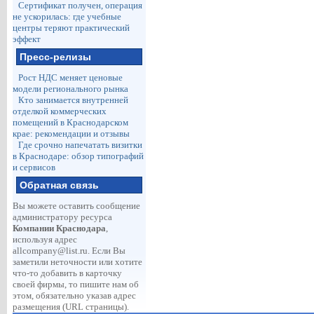
Сертификат получен, операция
не ускорилась: где учебные
центры теряют практический
эффект
Пресс-релизы
Рост НДС меняет ценовые
модели регионального рынка
Кто занимается внутренней
отделкой коммерческих
помещений в Краснодарском
крае: рекомендации и отзывы
Где срочно напечатать визитки
в Краснодаре: обзор типографий
и сервисов
Обратная связь
Вы можете оставить сообщение
администратору ресурса
Компании Краснодара
,
используя адрес
allcompany@list.ru
. Если Вы
заметили неточности или хотите
что-то добавить в карточку
своей фирмы, то пишите нам об
этом, обязательно указав адрес
размещения (URL страницы).