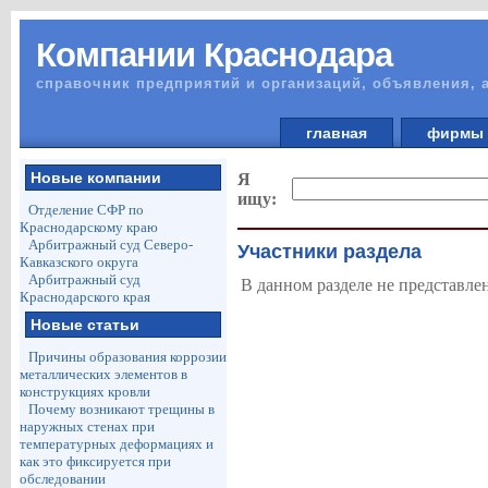
Компании Краснодара
справочник предприятий и организаций, объявления, 
главная
фирм
Новые компании
Я
ищу:
Отделение СФР по
Краснодарскому краю
Арбитражный суд Северо-
Участники раздела
Кавказского округа
Арбитражный суд
В данном разделе не представле
Краснодарского края
Новые статьи
Причины образования коррозии
металлических элементов в
конструкциях кровли
Почему возникают трещины в
наружных стенах при
температурных деформациях и
как это фиксируется при
обследовании